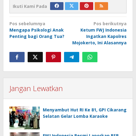
Ikuti Kami Pada
Navigasi
Pos sebelumnya
Pos berikutnya
pos
Mengapa Psikologi Anak
Ketum FWJ Indonesia
Penting bagi Orang Tua?
Ingatkan Kapolres
Mojokerto, Ini Alasannya
Jangan Lewatkan
Menyambut Hut RI Ke 81, GPI Cikarang
Selatan Gelar Lomba Karaoke
FWJ Indonesia Resmi Laporkan RSP