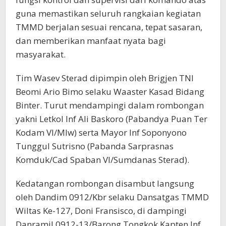
guna memastikan seluruh rangkaian kegiatan
TMMD berjalan sesuai rencana, tepat sasaran,
dan memberikan manfaat nyata bagi
masyarakat.
Tim Wasev Sterad dipimpin oleh Brigjen TNI
Beomi Ario Bimo selaku Waaster Kasad Bidang
Binter. Turut mendampingi dalam rombongan
yakni Letkol Inf Ali Baskoro (Pabandya Puan Ter
Kodam VI/Mlw) serta Mayor Inf Soponyono
Tunggul Sutrisno (Pabanda Sarprasnas
Komduk/Cad Spaban VI/Sumdanas Sterad).
Kedatangan rombongan disambut langsung
oleh Dandim 0912/Kbr selaku Dansatgas TMMD
Wiltas Ke-127, Doni Fransisco, di dampingi
Danramil 0912-13/Barong Tongkok Kapten Inf