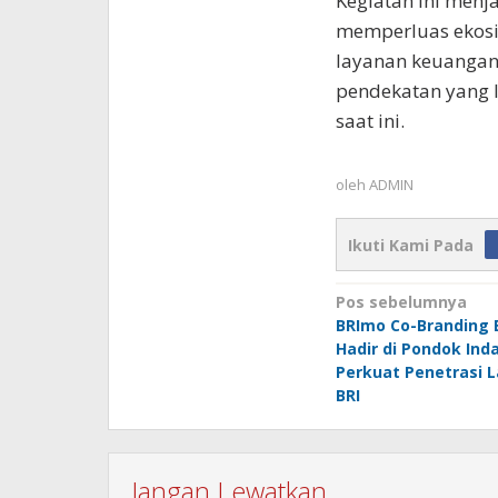
Kegiatan ini menj
memperluas ekosi
layanan keuangan
pendekatan yang l
saat ini.
oleh
ADMIN
Ikuti Kami Pada
Navigasi
Pos sebelumnya
BRImo Co-Branding 
pos
Hadir di Pondok Inda
Perkuat Penetrasi L
BRI
Jangan Lewatkan