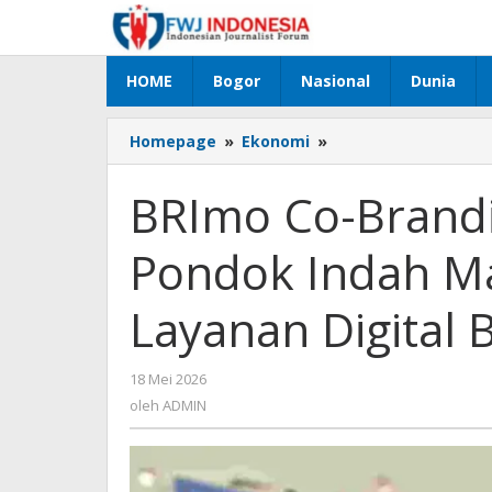
Lewati
ke
konten
HOME
Bogor
Nasional
Dunia
Homepage
»
Ekonomi
»
BRImo
Co-
Branding
BRImo Co-Brandi
Barcelona
Hadir
Pondok Indah Mal
di
Pondok
Indah
Layanan Digital 
Mall,
Perkuat
Penetrasi
18 Mei 2026
oleh
Layanan
ADMIN
oleh
ADMIN
Digital
BRI